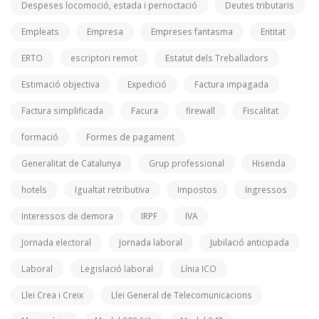
Despeses locomoció, estada i pernoctació
Deutes tributaris
Empleats
Empresa
Empreses fantasma
Entitat
ERTO
escriptori remot
Estatut dels Treballadors
Estimació objectiva
Expedició
Factura impagada
Factura simplificada
Facura
firewall
Fiscalitat
formació
Formes de pagament
Generalitat de Catalunya
Grup professional
Hisenda
hotels
Igualtat retributiva
Impostos
Ingressos
Interessos de demora
IRPF
IVA
Jornada electoral
Jornada laboral
Jubilació anticipada
Laboral
Legislació laboral
Línia ICO
Llei Crea i Creix
Llei General de Telecomunicacions