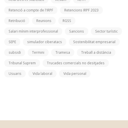
Retenció a compte de l'IRPF
Retencions IRPF 2023
Retribució
Reunions
RGSS
Salari mínim interprofessional
Sancions
Sector turístic
SEPE
simulador ciberatacs
Sostenibilitat empresarial
subsidi
Termini
Tramesa
Treball a distància
Tribunal Suprem
Trucades comercials no desitjades
Usuaris
Vida laboral
Vida personal