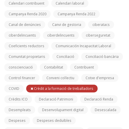
Calendari contribuent
Calendari laboral
Campanya Renda 2020
Campanya Renda 2022
Canal de denúncies
Canvi de gestoria
ciberatacs
ciberdelincuents
ciberdelincuents
ciberseguretat
Coeficients reductors
Comunicación Incapacitat Laboral
Comunitat propietaris
Conciliació
Conciliació bancària
conscienciació
Contabilitat
Contribuent
Control financer
Conveni col·lectiu
Cotxe d'empresa
COVID
Crèdit a la formació de treballadors
Crèdits ICO
Declaració Patrimoni
Declaració Renda
Desempleats
Desenvolupament digital
Desescalada
Despeses
Despeses deduïbles