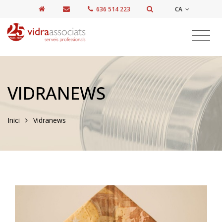
CA
636 514 223
VIDRANEWS
Inici
Vidranews