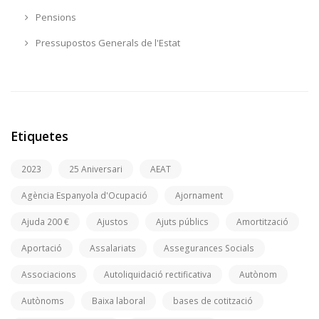
Pensions
Pressupostos Generals de l'Estat
Etiquetes
2023
25 Aniversari
AEAT
Agència Espanyola d'Ocupació
Ajornament
Ajuda 200 €
Ajustos
Ajuts públics
Amortització
Aportació
Assalariats
Assegurances Socials
Associacions
Autoliquidació rectificativa
Autònom
Autònoms
Baixa laboral
bases de cotització