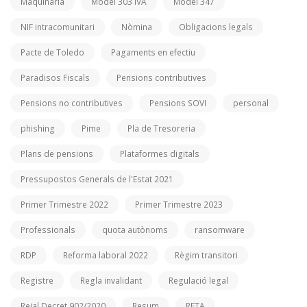
Maquinària
Model 303 IVA
Model 347
NIF intracomunitari
Nòmina
Obligacions legals
Pacte de Toledo
Pagaments en efectiu
Paradisos Fiscals
Pensions contributives
Pensions no contributives
Pensions SOVI
personal
phishing
Pime
Pla de Tresoreria
Plans de pensions
Plataformes digitals
Pressupostos Generals de l'Estat 2021
Primer Trimestre 2022
Primer Trimestre 2023
Professionals
quota autònoms
ransomware
RDP
Reforma laboral 2022
Règim transitori
Registre
Regla invalidant
Regulació legal
Reial Decret 902/2020
Resum
RETA