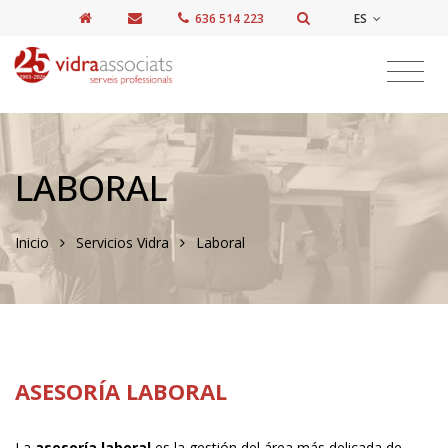
ES
636 514 223
LABORAL
Inicio
Servicios Vidra
Laboral
ASESORÍA LABORAL
La
asesoría laboral
es la gestión del área más delicada de