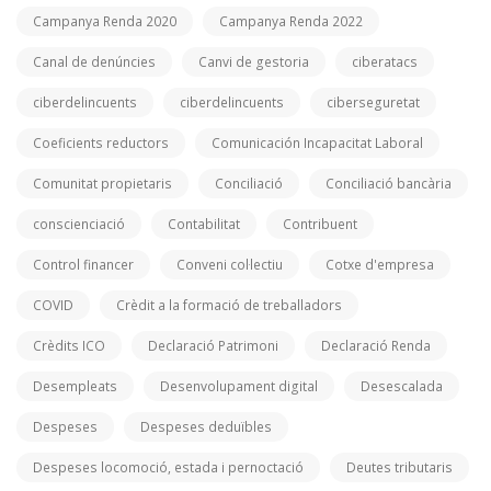
Campanya Renda 2020
Campanya Renda 2022
Canal de denúncies
Canvi de gestoria
ciberatacs
ciberdelincuents
ciberdelincuents
ciberseguretat
Coeficients reductors
Comunicación Incapacitat Laboral
Comunitat propietaris
Conciliació
Conciliació bancària
conscienciació
Contabilitat
Contribuent
Control financer
Conveni col·lectiu
Cotxe d'empresa
COVID
Crèdit a la formació de treballadors
Crèdits ICO
Declaració Patrimoni
Declaració Renda
Desempleats
Desenvolupament digital
Desescalada
Despeses
Despeses deduïbles
Despeses locomoció, estada i pernoctació
Deutes tributaris