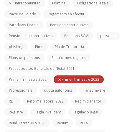
NIF intracomunitari
Nòmina
Obligacions legals
Pacte de Toledo
Pagaments en efectiu
Paradisos Fiscals
Pensions contributives
Pensions no contributives
Pensions SOVI
personal
phishing
Pime
Pla de Tresoreria
Plans de pensions
Plataformes digitals
Pressupostos Generals de l'Estat 2021
Primer Trimestre 2022
Primer Trimestre 2023
Professionals
quota autònoms
ransomware
RDP
Reforma laboral 2022
Règim transitori
Registre
Regla invalidant
Regulació legal
Reial Decret 902/2020
Resum
RETA