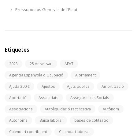
Pressupostos Generals de l'Estat
Etiquetes
2023
25 Aniversari
AEAT
Agència Espanyola d'Ocupació
Ajornament
Ajuda 200 €
Ajustos
Ajuts públics
Amortització
Aportació
Assalariats
Assegurances Socials
Associacions
Autoliquidació rectificativa
Autònom
Autònoms
Baixa laboral
bases de cotització
Calendari contribuent
Calendari laboral