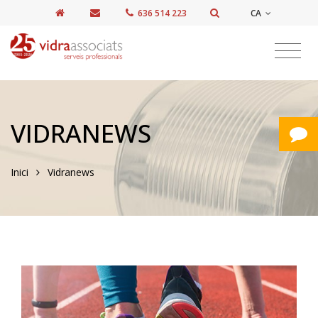
CA
636 514 223
VIDRANEWS
Inici
Vidranews