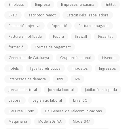
Empleats
Empresa
Empreses fantasma
Entitat
ERTO
escriptori remot
Estatut dels Treballadors
Estimació objectiva
Expedició
Factura impagada
Factura simplificada
Facura
firewall
Fiscalitat
formació
Formes de pagament
Generalitat de Catalunya
Grup professional
Hisenda
hotels
Igualtat retributiva
Impostos
Ingressos
Interessos de demora
IRPF
IVA
Jornada electoral
Jornada laboral
Jubilació anticipada
Laboral
Legislació laboral
Línia ICO
Llei Crea i Creix
Llei General de Telecomunicacions
Maquinària
Model 303 IVA
Model 347