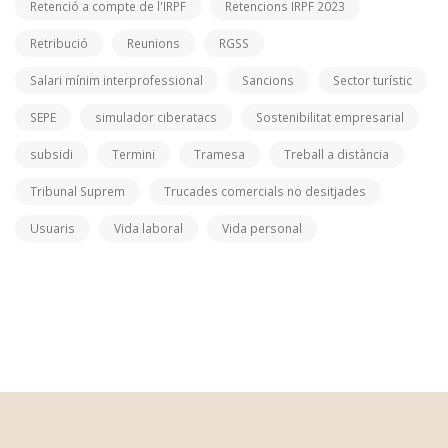
Retenció a compte de l'IRPF
Retencions IRPF 2023
Retribució
Reunions
RGSS
Salari mínim interprofessional
Sancions
Sector turístic
SEPE
simulador ciberatacs
Sostenibilitat empresarial
subsidi
Termini
Tramesa
Treball a distància
Tribunal Suprem
Trucades comercials no desitjades
Usuaris
Vida laboral
Vida personal