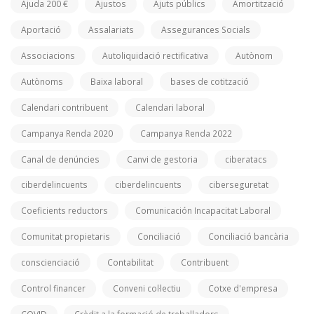
Ajuda 200 €
Ajustos
Ajuts públics
Amortització
Aportació
Assalariats
Assegurances Socials
Associacions
Autoliquidació rectificativa
Autònom
Autònoms
Baixa laboral
bases de cotització
Calendari contribuent
Calendari laboral
Campanya Renda 2020
Campanya Renda 2022
Canal de denúncies
Canvi de gestoria
ciberatacs
ciberdelincuents
ciberdelincuents
ciberseguretat
Coeficients reductors
Comunicación Incapacitat Laboral
Comunitat propietaris
Conciliació
Conciliació bancària
conscienciació
Contabilitat
Contribuent
Control financer
Conveni col·lectiu
Cotxe d'empresa