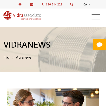
CA
636 514 223
VIDRANEWS
Inici
Vidranews