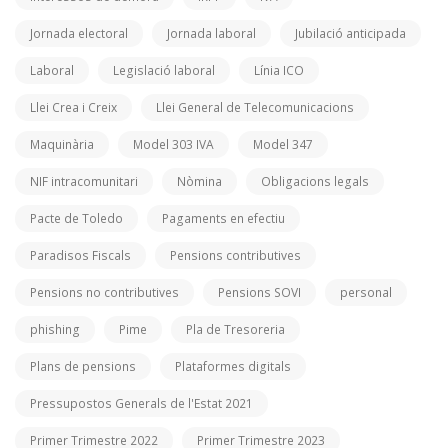
Jornada electoral
Jornada laboral
Jubilació anticipada
Laboral
Legislació laboral
Línia ICO
Llei Crea i Creix
Llei General de Telecomunicacions
Maquinària
Model 303 IVA
Model 347
NIF intracomunitari
Nòmina
Obligacions legals
Pacte de Toledo
Pagaments en efectiu
Paradisos Fiscals
Pensions contributives
Pensions no contributives
Pensions SOVI
personal
phishing
Pime
Pla de Tresoreria
Plans de pensions
Plataformes digitals
Pressupostos Generals de l'Estat 2021
Primer Trimestre 2022
Primer Trimestre 2023