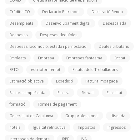
COVID
Crèdit a la formació de treballadors
Crèdits ICO
Declaració Patrimoni
Declaració Renda
Desempleats
Desenvolupament digital
Desescalada
Despeses
Despeses deduïbles
Despeses locomoció, estada i pernoctació
Deutes tributaris
Empleats
Empresa
Empreses fantasma
Entitat
ERTO
escriptori remot
Estatut dels Treballadors
Estimació objectiva
Expedició
Factura impagada
Factura simplificada
Facura
firewall
Fiscalitat
formació
Formes de pagament
Generalitat de Catalunya
Grup professional
Hisenda
hotels
Igualtat retributiva
Impostos
Ingressos
Interessos de demora
IRPF
IVA