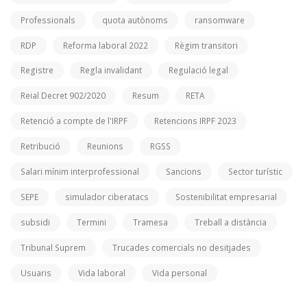
Professionals
quota autònoms
ransomware
RDP
Reforma laboral 2022
Règim transitori
Registre
Regla invalidant
Regulació legal
Reial Decret 902/2020
Resum
RETA
Retenció a compte de l'IRPF
Retencions IRPF 2023
Retribució
Reunions
RGSS
Salari mínim interprofessional
Sancions
Sector turístic
SEPE
simulador ciberatacs
Sostenibilitat empresarial
subsidi
Termini
Tramesa
Treball a distància
Tribunal Suprem
Trucades comercials no desitjades
Usuaris
Vida laboral
Vida personal