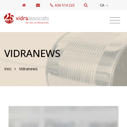
CA
636 514 223
VIDRANEWS
Inici
Vidranews