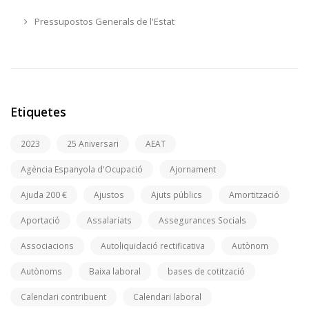
Pressupostos Generals de l'Estat
Etiquetes
2023
25 Aniversari
AEAT
Agència Espanyola d'Ocupació
Ajornament
Ajuda 200 €
Ajustos
Ajuts públics
Amortització
Aportació
Assalariats
Assegurances Socials
Associacions
Autoliquidació rectificativa
Autònom
Autònoms
Baixa laboral
bases de cotització
Calendari contribuent
Calendari laboral