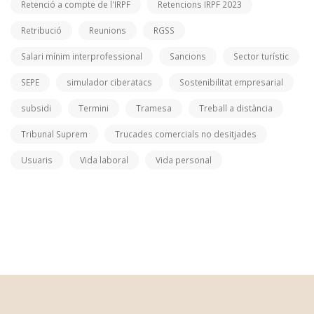
Retenció a compte de l'IRPF
Retencions IRPF 2023
Retribució
Reunions
RGSS
Salari mínim interprofessional
Sancions
Sector turístic
SEPE
simulador ciberatacs
Sostenibilitat empresarial
subsidi
Termini
Tramesa
Treball a distància
Tribunal Suprem
Trucades comercials no desitjades
Usuaris
Vida laboral
Vida personal