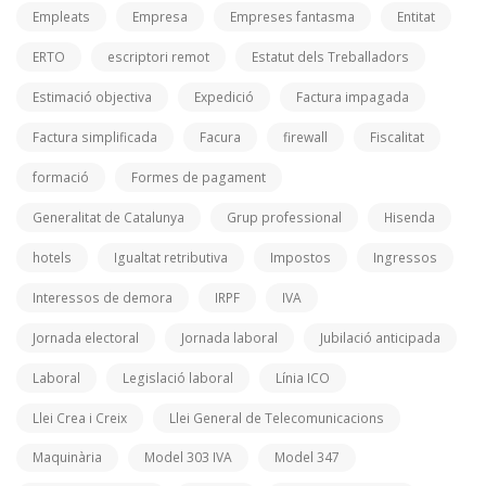
Empleats
Empresa
Empreses fantasma
Entitat
ERTO
escriptori remot
Estatut dels Treballadors
Estimació objectiva
Expedició
Factura impagada
Factura simplificada
Facura
firewall
Fiscalitat
formació
Formes de pagament
Generalitat de Catalunya
Grup professional
Hisenda
hotels
Igualtat retributiva
Impostos
Ingressos
Interessos de demora
IRPF
IVA
Jornada electoral
Jornada laboral
Jubilació anticipada
Laboral
Legislació laboral
Línia ICO
Llei Crea i Creix
Llei General de Telecomunicacions
Maquinària
Model 303 IVA
Model 347