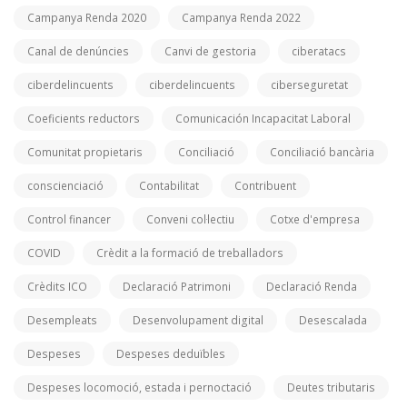
Campanya Renda 2020
Campanya Renda 2022
Canal de denúncies
Canvi de gestoria
ciberatacs
ciberdelincuents
ciberdelincuents
ciberseguretat
Coeficients reductors
Comunicación Incapacitat Laboral
Comunitat propietaris
Conciliació
Conciliació bancària
conscienciació
Contabilitat
Contribuent
Control financer
Conveni col·lectiu
Cotxe d'empresa
COVID
Crèdit a la formació de treballadors
Crèdits ICO
Declaració Patrimoni
Declaració Renda
Desempleats
Desenvolupament digital
Desescalada
Despeses
Despeses deduïbles
Despeses locomoció, estada i pernoctació
Deutes tributaris