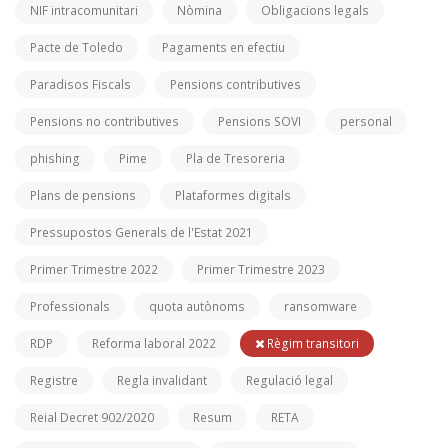
NIF intracomunitari
Nòmina
Obligacions legals
Pacte de Toledo
Pagaments en efectiu
Paradisos Fiscals
Pensions contributives
Pensions no contributives
Pensions SOVI
personal
phishing
Pime
Pla de Tresoreria
Plans de pensions
Plataformes digitals
Pressupostos Generals de l'Estat 2021
Primer Trimestre 2022
Primer Trimestre 2023
Professionals
quota autònoms
ransomware
RDP
Reforma laboral 2022
Règim transitori
Registre
Regla invalidant
Regulació legal
Reial Decret 902/2020
Resum
RETA