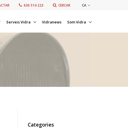
CA
ACTAR
636 514 223
CERCAR
r
Serveis Vidra
Vidranews
Som Vidra
Categories