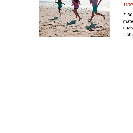
17/0
El 3
matèr
quals
L'obj