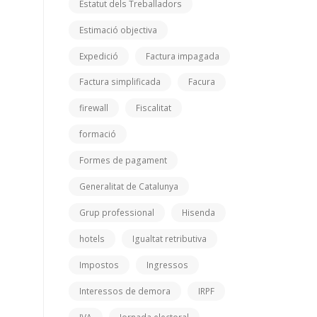
Estatut dels Treballadors
Estimació objectiva
Expedició
Factura impagada
Factura simplificada
Facura
firewall
Fiscalitat
formació
Formes de pagament
Generalitat de Catalunya
Grup professional
Hisenda
hotels
Igualtat retributiva
Impostos
Ingressos
Interessos de demora
IRPF