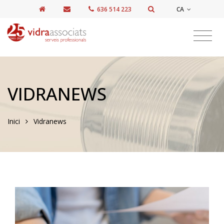
CA
636 514 223
VIDRANEWS
Inici
Vidranews