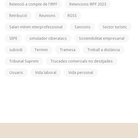
Retenció a compte de l'IRPF
Retencions IRPF 2023
Retribució
Reunions
RGSS
Salari mínim interprofessional
Sancions
Sector turístic
SEPE
simulador ciberatacs
Sostenibilitat empresarial
subsidi
Termini
Tramesa
Treball a distància
Tribunal Suprem
Trucades comercials no desitjades
Usuaris
Vida laboral
Vida personal