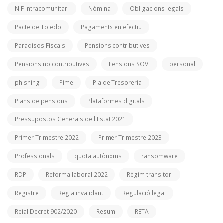
NIF intracomunitari
Nòmina
Obligacions legals
Pacte de Toledo
Pagaments en efectiu
Paradisos Fiscals
Pensions contributives
Pensions no contributives
Pensions SOVI
personal
phishing
Pime
Pla de Tresoreria
Plans de pensions
Plataformes digitals
Pressupostos Generals de l'Estat 2021
Primer Trimestre 2022
Primer Trimestre 2023
Professionals
quota autònoms
ransomware
RDP
Reforma laboral 2022
Règim transitori
Registre
Regla invalidant
Regulació legal
Reial Decret 902/2020
Resum
RETA