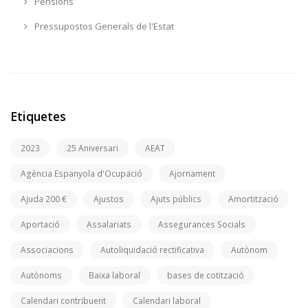
Pensions
Pressupostos Generals de l'Estat
Etiquetes
2023
25 Aniversari
AEAT
Agència Espanyola d'Ocupació
Ajornament
Ajuda 200 €
Ajustos
Ajuts públics
Amortització
Aportació
Assalariats
Assegurances Socials
Associacions
Autoliquidació rectificativa
Autònom
Autònoms
Baixa laboral
bases de cotització
Calendari contribuent
Calendari laboral