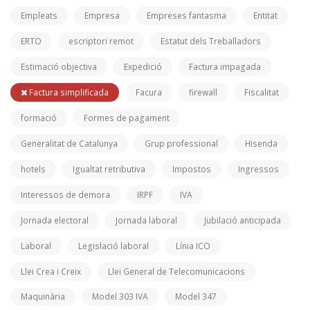
Empleats
Empresa
Empreses fantasma
Entitat
ERTO
escriptori remot
Estatut dels Treballadors
Estimació objectiva
Expedició
Factura impagada
Factura simplificada
Facura
firewall
Fiscalitat
formació
Formes de pagament
Generalitat de Catalunya
Grup professional
Hisenda
hotels
Igualtat retributiva
Impostos
Ingressos
Interessos de demora
IRPF
IVA
Jornada electoral
Jornada laboral
Jubilació anticipada
Laboral
Legislació laboral
Línia ICO
Llei Crea i Creix
Llei General de Telecomunicacions
Maquinària
Model 303 IVA
Model 347