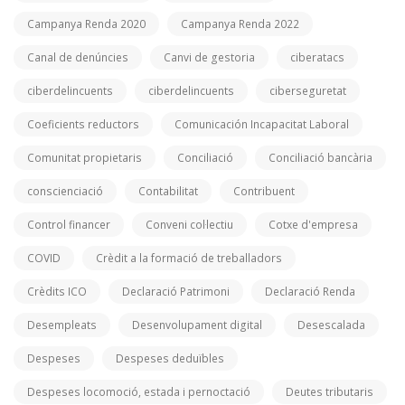
Campanya Renda 2020
Campanya Renda 2022
Canal de denúncies
Canvi de gestoria
ciberatacs
ciberdelincuents
ciberdelincuents
ciberseguretat
Coeficients reductors
Comunicación Incapacitat Laboral
Comunitat propietaris
Conciliació
Conciliació bancària
conscienciació
Contabilitat
Contribuent
Control financer
Conveni col·lectiu
Cotxe d'empresa
COVID
Crèdit a la formació de treballadors
Crèdits ICO
Declaració Patrimoni
Declaració Renda
Desempleats
Desenvolupament digital
Desescalada
Despeses
Despeses deduïbles
Despeses locomoció, estada i pernoctació
Deutes tributaris