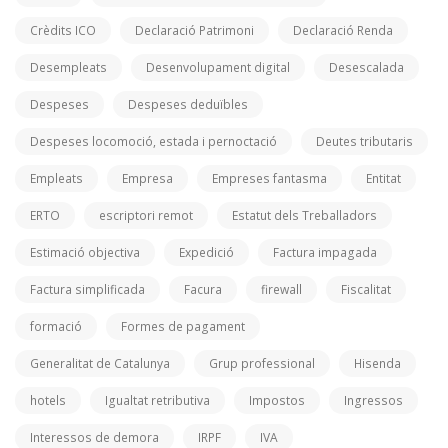
Crèdits ICO
Declaració Patrimoni
Declaració Renda
Desempleats
Desenvolupament digital
Desescalada
Despeses
Despeses deduïbles
Despeses locomoció, estada i pernoctació
Deutes tributaris
Empleats
Empresa
Empreses fantasma
Entitat
ERTO
escriptori remot
Estatut dels Treballadors
Estimació objectiva
Expedició
Factura impagada
Factura simplificada
Facura
firewall
Fiscalitat
formació
Formes de pagament
Generalitat de Catalunya
Grup professional
Hisenda
hotels
Igualtat retributiva
Impostos
Ingressos
Interessos de demora
IRPF
IVA