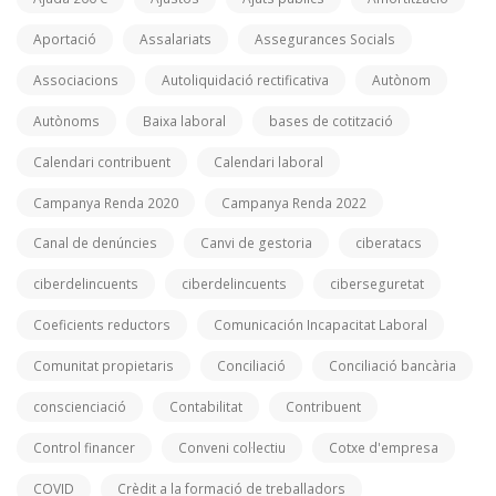
Aportació
Assalariats
Assegurances Socials
Associacions
Autoliquidació rectificativa
Autònom
Autònoms
Baixa laboral
bases de cotització
Calendari contribuent
Calendari laboral
Campanya Renda 2020
Campanya Renda 2022
Canal de denúncies
Canvi de gestoria
ciberatacs
ciberdelincuents
ciberdelincuents
ciberseguretat
Coeficients reductors
Comunicación Incapacitat Laboral
Comunitat propietaris
Conciliació
Conciliació bancària
conscienciació
Contabilitat
Contribuent
Control financer
Conveni col·lectiu
Cotxe d'empresa
COVID
Crèdit a la formació de treballadors