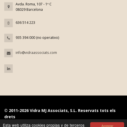
Avda. Roma, 107 - 1º C
08029 Barcelona
636 514 223
935 394 000 (no operativo)
info@vidraassociats.com
© 2011-2026 Vidra MJ Associats, S.L. Reservats tots els
drets
Esta web utiliza cookies propias y de terceros
Acceptar
Avís Legal
|
Política de Privacitat
|
Política de Cookies
|