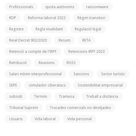
Professionals
quota autònoms
ransomware
RDP
Reforma laboral 2022
Règim transitori
Registre
Regla invalidant
Regulació legal
Reial Decret 902/2020
Resum
RETA
Retenció a compte de l'IRPF
Retencions IRPF 2023
Retribució
Reunions
RGSS
Salari mínim interprofessional
Sancions
Sector turístic
SEPE
simulador ciberatacs
Sostenibilitat empresarial
subsidi
Termini
Tramesa
Treball a distància
Tribunal Suprem
Trucades comercials no desitjades
Usuaris
Vida laboral
Vida personal