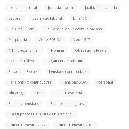
Jornada electoral
Jornada laboral
Jubilació anticipada
Laboral
Legislació laboral
Línia ICO
Llei Crea i Creix
Llei General de Telecomunicacions
Maquinària
Model 303 IVA
Model 347
NIF intracomunitari
Nòmina
Obligacions legals
Pacte de Toledo
Pagaments en efectiu
Paradisos Fiscals
Pensions contributives
Pensions no contributives
Pensions SOVI
personal
phishing
Pime
Pla de Tresoreria
Plans de pensions
Plataformes digitals
Pressupostos Generals de l'Estat 2021
Primer Trimestre 2022
Primer Trimestre 2023