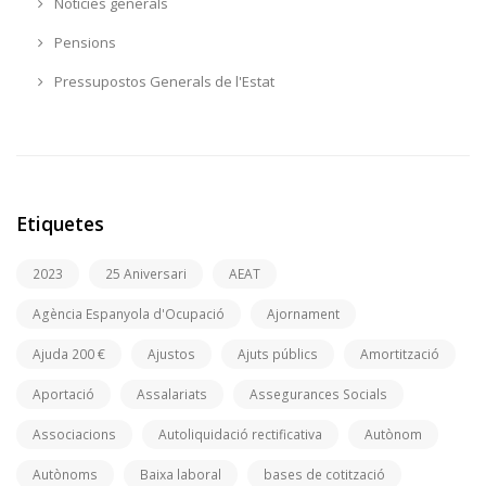
Notícies generals
Pensions
Pressupostos Generals de l'Estat
Etiquetes
2023
25 Aniversari
AEAT
Agència Espanyola d'Ocupació
Ajornament
Ajuda 200 €
Ajustos
Ajuts públics
Amortització
Aportació
Assalariats
Assegurances Socials
Associacions
Autoliquidació rectificativa
Autònom
Autònoms
Baixa laboral
bases de cotització