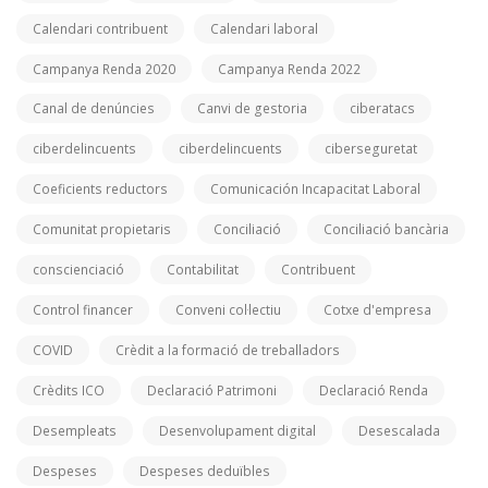
Calendari contribuent
Calendari laboral
Campanya Renda 2020
Campanya Renda 2022
Canal de denúncies
Canvi de gestoria
ciberatacs
ciberdelincuents
ciberdelincuents
ciberseguretat
Coeficients reductors
Comunicación Incapacitat Laboral
Comunitat propietaris
Conciliació
Conciliació bancària
conscienciació
Contabilitat
Contribuent
Control financer
Conveni col·lectiu
Cotxe d'empresa
COVID
Crèdit a la formació de treballadors
Crèdits ICO
Declaració Patrimoni
Declaració Renda
Desempleats
Desenvolupament digital
Desescalada
Despeses
Despeses deduïbles