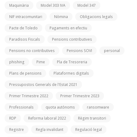
Maquinària
Model 303 IVA
Model 347
NIF intracomunitari
Nòmina
Obligacions legals
Pacte de Toledo
Pagaments en efectiu
Paradisos Fiscals
Pensions contributives
Pensions no contributives
Pensions SOVI
personal
phishing
Pime
Pla de Tresoreria
Plans de pensions
Plataformes digitals
Pressupostos Generals de l'Estat 2021
Primer Trimestre 2022
Primer Trimestre 2023
Professionals
quota autònoms
ransomware
RDP
Reforma laboral 2022
Règim transitori
Registre
Regla invalidant
Regulació legal