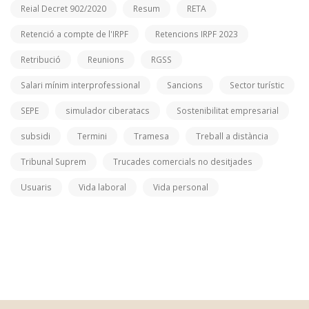
Reial Decret 902/2020
Resum
RETA
Retenció a compte de l'IRPF
Retencions IRPF 2023
Retribució
Reunions
RGSS
Salari mínim interprofessional
Sancions
Sector turístic
SEPE
simulador ciberatacs
Sostenibilitat empresarial
subsidi
Termini
Tramesa
Treball a distància
Tribunal Suprem
Trucades comercials no desitjades
Usuaris
Vida laboral
Vida personal