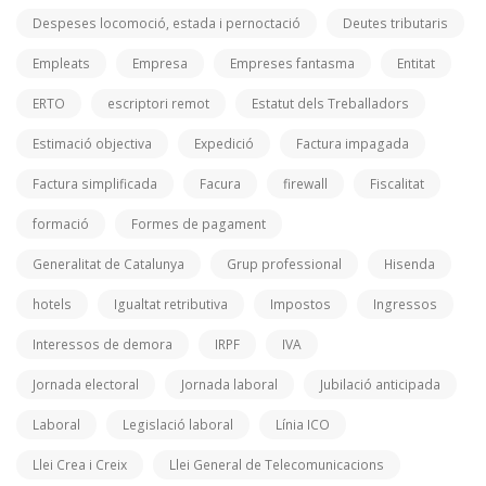
Despeses locomoció, estada i pernoctació
Deutes tributaris
Empleats
Empresa
Empreses fantasma
Entitat
ERTO
escriptori remot
Estatut dels Treballadors
Estimació objectiva
Expedició
Factura impagada
Factura simplificada
Facura
firewall
Fiscalitat
formació
Formes de pagament
Generalitat de Catalunya
Grup professional
Hisenda
hotels
Igualtat retributiva
Impostos
Ingressos
Interessos de demora
IRPF
IVA
Jornada electoral
Jornada laboral
Jubilació anticipada
Laboral
Legislació laboral
Línia ICO
Llei Crea i Creix
Llei General de Telecomunicacions