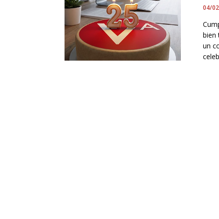
04/0
Cump
bien
un c
cele