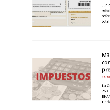
¿En 
refer
refe
total
M34
con
pr
31/1
La O
263,
EHA/
Decl