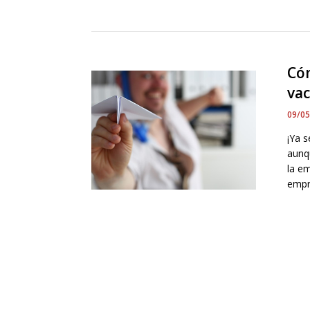
Cóm
va
09/0
¡Ya 
aunq
la em
empre