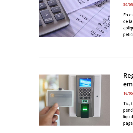
30/0
En e
de la
apli
petic
Reg
em
16/0
Tic, 
pend
liqu
paga