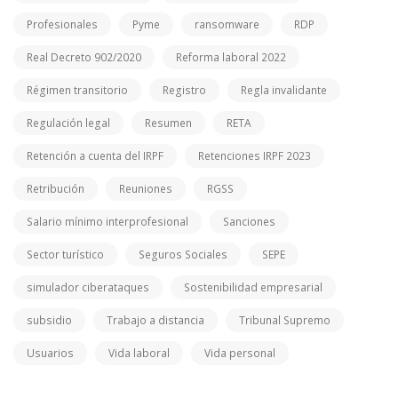
Profesionales
Pyme
ransomware
RDP
Real Decreto 902/2020
Reforma laboral 2022
Régimen transitorio
Registro
Regla invalidante
Regulación legal
Resumen
RETA
Retención a cuenta del IRPF
Retenciones IRPF 2023
Retribución
Reuniones
RGSS
Salario mínimo interprofesional
Sanciones
Sector turístico
Seguros Sociales
SEPE
simulador ciberataques
Sostenibilidad empresarial
subsidio
Trabajo a distancia
Tribunal Supremo
Usuarios
Vida laboral
Vida personal