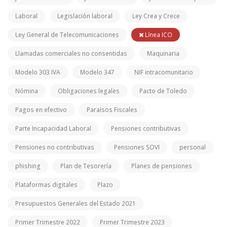
Laboral
Legislación laboral
Ley Crea y Crece
Ley General de Telecomunicaciones
Línea ICO
Llamadas comerciales no consentidas
Maquinaria
Modelo 303 IVA
Modelo 347
NIF intracomunitario
Nómina
Obligaciones legales
Pacto de Toledo
Pagos en efectivo
Paraísos Fiscales
Parte Incapacidad Laboral
Pensiones contributivas
Pensiones no contributivas
Pensiones SOVI
personal
phishing
Plan de Tesorería
Planes de pensiones
Plataformas digitales
Plazo
Presupuestos Generales del Estado 2021
Primer Trimestre 2022
Primer Trimestre 2023