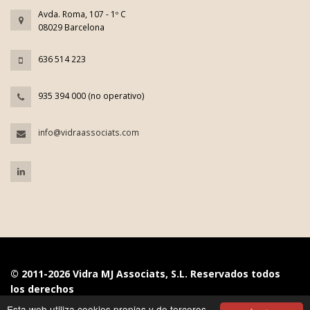
Avda. Roma, 107 - 1º C
08029 Barcelona
636 514 223
935 394 000 (no operativo)
info@vidraassociats.com
© 2011-2026 Vidra MJ Associats, S.L. Reservados todos
los derechos
Esta web utiliza cookies propias y de terceros