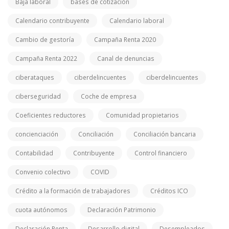
Baja laboral
bases de cotización
Calendario contribuyente
Calendario laboral
Cambio de gestoría
Campaña Renta 2020
Campaña Renta 2022
Canal de denuncias
ciberataques
ciberdelincuentes
ciberdelincuentes
ciberseguridad
Coche de empresa
Coeficientes reductores
Comunidad propietarios
concienciación
Conciliación
Conciliación bancaria
Contabilidad
Contribuyente
Control financiero
Convenio colectivo
COVID
Crédito a la formación de trabajadores
Créditos ICO
cuota autónomos
Declaración Patrimonio
Declaración Renta
Desarrollo digital
Desempleados