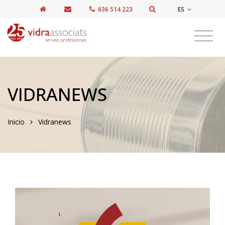
ES
636 514 223
VIDRANEWS
Inicio
Vidranews