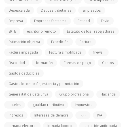
Desescalada
Deudas tributarias
Empleados
Empresa
Empresas fantasma
Entidad
Envío
ERTE
escritorio remoto
Estatuto de los Trabajadores
Estimación objetiva
Expedición
Factura
Factura impagada
Factura simplificada
firewall
Fiscalidad
formación
Formas de pago
Gastos
Gastos deducibles
Gastos locomoción, estancia y pernotación
Generalitat de Catalunya
Grupo profesional
Hacienda
hoteles
Igualdad retributiva
Impuestos
Ingresos
Intereses de demora
IRPF
IVA
Jornada electoral
Jornada laboral
Jubilación anticipada