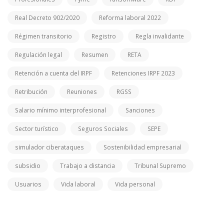
Real Decreto 902/2020
Reforma laboral 2022
Régimen transitorio
Registro
Regla invalidante
Regulación legal
Resumen
RETA
Retención a cuenta del IRPF
Retenciones IRPF 2023
Retribución
Reuniones
RGSS
Salario mínimo interprofesional
Sanciones
Sector turístico
Seguros Sociales
SEPE
simulador ciberataques
Sostenibilidad empresarial
subsidio
Trabajo a distancia
Tribunal Supremo
Usuarios
Vida laboral
Vida personal