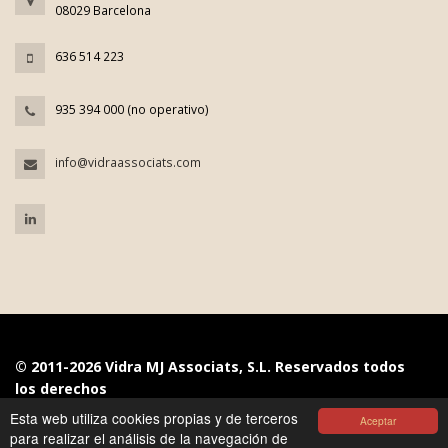
08029 Barcelona
636 514 223
935 394 000 (no operativo)
info@vidraassociats.com
© 2011-2026 Vidra MJ Associats, S.L. Reservados todos
los derechos
Esta web utiliza cookies propias y de terceros
Aceptar
Aviso Legal
|
Política de Privacidad
|
Política de Cookies
|
para realizar el análisis de la navegación de
Diseño: AMASEME BRANDING