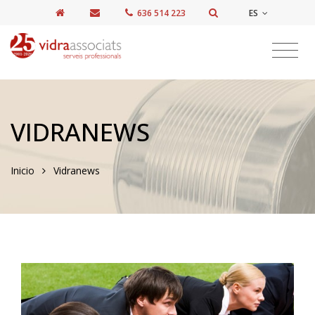
ES
636 514 223
VIDRANEWS
Inicio
Vidranews