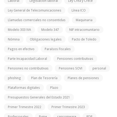
Laboral
Legislación laboral
Ley Crea y Crece
Ley General de Telecomunicaciones
Línea ICO
Llamadas comerciales no consentidas
Maquinaria
Modelo 303 IVA
Modelo 347
NIF intracomunitario
Nómina
Obligaciones legales
Pacto de Toledo
Pagos en efectivo
Paraísos Fiscales
Parte Incapacidad Laboral
Pensiones contributivas
Pensiones no contributivas
Pensiones SOVI
personal
phishing
Plan de Tesorería
Planes de pensiones
Plataformas digitales
Plazo
Presupuestos Generales del Estado 2021
Primer Trimestre 2022
Primer Trimestre 2023
Profesionales
Pyme
ransomware
RDP