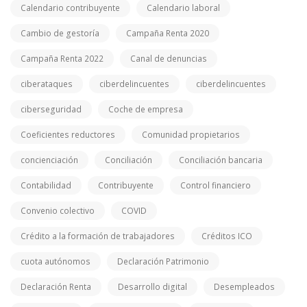
Calendario contribuyente
Calendario laboral
Cambio de gestoría
Campaña Renta 2020
Campaña Renta 2022
Canal de denuncias
ciberataques
ciberdelincuentes
ciberdelincuentes
ciberseguridad
Coche de empresa
Coeficientes reductores
Comunidad propietarios
concienciación
Conciliación
Conciliación bancaria
Contabilidad
Contribuyente
Control financiero
Convenio colectivo
COVID
Crédito a la formación de trabajadores
Créditos ICO
cuota autónomos
Declaración Patrimonio
Declaración Renta
Desarrollo digital
Desempleados