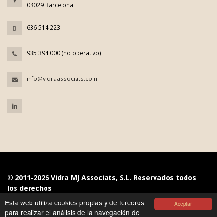
08029 Barcelona
636 514 223
935 394 000 (no operativo)
info@vidraassociats.com
© 2011-2026 Vidra MJ Associats, S.L. Reservados todos
los derechos
Esta web utiliza cookies propias y de terceros
Aceptar
Aviso Legal
|
Política de Privacidad
|
Política de Cookies
|
para realizar el análisis de la navegación de
Diseño: AMASEME BRANDING