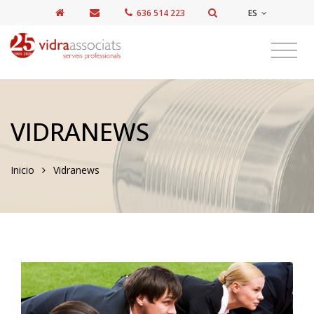
ES
636 514 223
VIDRANEWS
Inicio
Vidranews