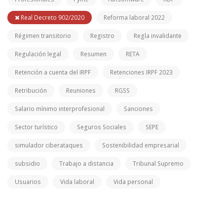
Real Decreto 902/2020
Reforma laboral 2022
Régimen transitorio
Registro
Regla invalidante
Regulación legal
Resumen
RETA
Retención a cuenta del IRPF
Retenciones IRPF 2023
Retribución
Reuniones
RGSS
Salario mínimo interprofesional
Sanciones
Sector turístico
Seguros Sociales
SEPE
simulador ciberataques
Sostenibilidad empresarial
subsidio
Trabajo a distancia
Tribunal Supremo
Usuarios
Vida laboral
Vida personal