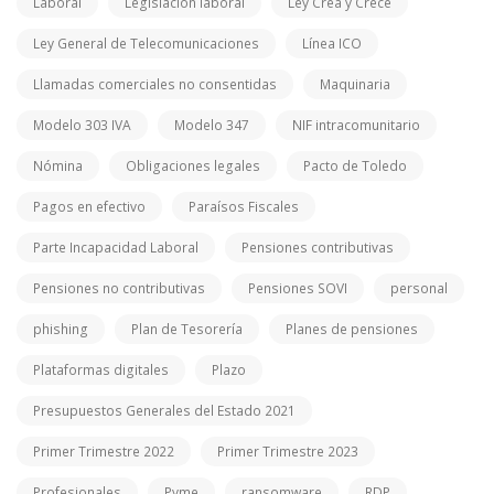
Laboral
Legislación laboral
Ley Crea y Crece
Ley General de Telecomunicaciones
Línea ICO
Llamadas comerciales no consentidas
Maquinaria
Modelo 303 IVA
Modelo 347
NIF intracomunitario
Nómina
Obligaciones legales
Pacto de Toledo
Pagos en efectivo
Paraísos Fiscales
Parte Incapacidad Laboral
Pensiones contributivas
Pensiones no contributivas
Pensiones SOVI
personal
phishing
Plan de Tesorería
Planes de pensiones
Plataformas digitales
Plazo
Presupuestos Generales del Estado 2021
Primer Trimestre 2022
Primer Trimestre 2023
Profesionales
Pyme
ransomware
RDP