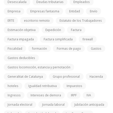
Desescalada
Deudas tributarias
Empleados
Empresa
Empresas fantasma
Entidad
Envío
ERTE
escritorio remoto
Estatuto de los Trabajadores
Estimación objetiva
Expedición
Factura
Factura impagada
Factura simplificada
firewall
Fiscalidad
formación
Formas de pago
Gastos
Gastos deducibles
Gastos locomoción, estancia y pernotación
Generalitat de Catalunya
Grupo profesional
Hacienda
hoteles
Igualdad retributiva
Impuestos
Ingresos
Intereses de demora
IRPF
IVA
Jornada electoral
Jornada laboral
Jubilación anticipada