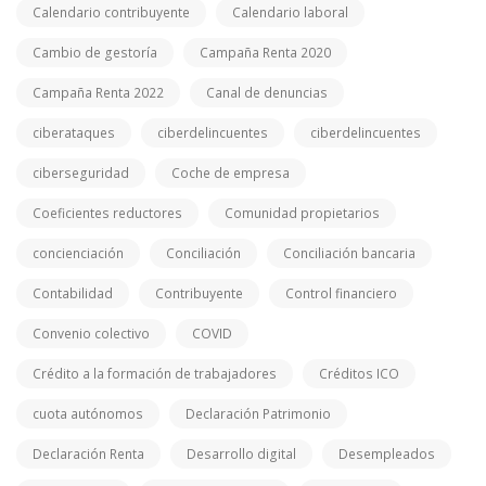
Calendario contribuyente
Calendario laboral
Cambio de gestoría
Campaña Renta 2020
Campaña Renta 2022
Canal de denuncias
ciberataques
ciberdelincuentes
ciberdelincuentes
ciberseguridad
Coche de empresa
Coeficientes reductores
Comunidad propietarios
concienciación
Conciliación
Conciliación bancaria
Contabilidad
Contribuyente
Control financiero
Convenio colectivo
COVID
Crédito a la formación de trabajadores
Créditos ICO
cuota autónomos
Declaración Patrimonio
Declaración Renta
Desarrollo digital
Desempleados