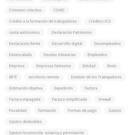
Convenio colectivo
COVID
Crédito a la formación de trabajadores
Créditos ICO
cuota autónomos
Declaración Patrimonio
Declaración Renta
Desarrollo digital
Desempleados
Desescalada
Deudas tributarias
Empleados
Empresa
Empresas fantasma
Entidad
Envío
ERTE
escritorio remoto
Estatuto de los Trabajadores
Estimación objetiva
Expedición
Factura
Factura impagada
Factura simplificada
firewall
Fiscalidad
formación
Formas de pago
Gastos
Gastos deducibles
Gastos locomoción, estancia y pernotación