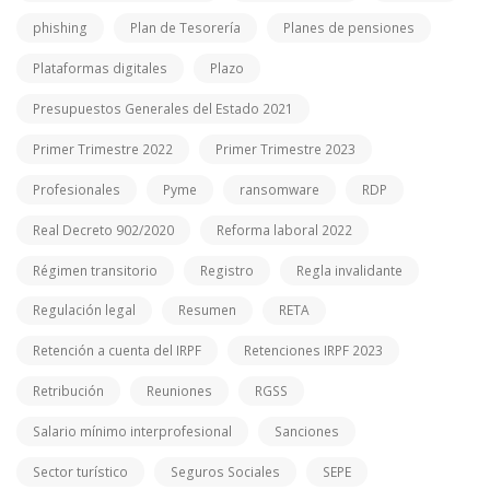
phishing
Plan de Tesorería
Planes de pensiones
Plataformas digitales
Plazo
Presupuestos Generales del Estado 2021
Primer Trimestre 2022
Primer Trimestre 2023
Profesionales
Pyme
ransomware
RDP
Real Decreto 902/2020
Reforma laboral 2022
Régimen transitorio
Registro
Regla invalidante
Regulación legal
Resumen
RETA
Retención a cuenta del IRPF
Retenciones IRPF 2023
Retribución
Reuniones
RGSS
Salario mínimo interprofesional
Sanciones
Sector turístico
Seguros Sociales
SEPE