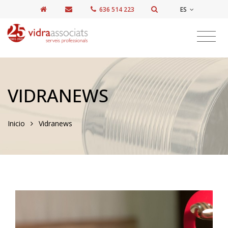
ES
636 514 223
VIDRANEWS
Inicio
Vidranews