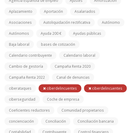
Agencia Española de Empleo
Ajustes
Amortización
Aplazamiento
Aportación
Asalariados
Asociaciones
Autoliquidación rectificativa
Autónomo
Autónomos
Ayuda 200 €
Ayudas públicas
Baja laboral
bases de cotización
Calendario contribuyente
Calendario laboral
Cambio de gestoría
Campaña Renta 2020
Campaña Renta 2022
Canal de denuncias
ciberataques
ciberdelincuentes
ciberdelincuentes
ciberseguridad
Coche de empresa
Coeficientes reductores
Comunidad propietarios
concienciación
Conciliación
Conciliación bancaria
Contabilidad
Contribuyente
Control financiero