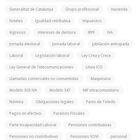
Generalitat de Catalunya
Grupo profesional
Hacienda
hoteles
Igualdad retributiva
Impuestos
Ingresos
Intereses de demora
IRPF
IVA
Jornada electoral
Jornada laboral
Jubilación anticipada
Laboral
Legislación laboral
Ley Crea y Crece
Ley General de Telecomunicaciones
Línea ICO
Llamadas comerciales no consentidas
Maquinaria
Modelo 303 IVA
Modelo 347
NIF intracomunitario
Nómina
Obligaciones legales
Pacto de Toledo
Pagos en efectivo
Paraísos Fiscales
Parte Incapacidad Laboral
Pensiones contributivas
Pensiones no contributivas
Pensiones SOVI
personal