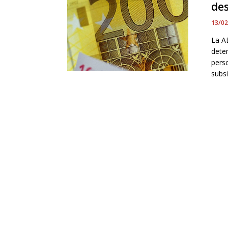
de
13/0
La A
dete
pers
subsi