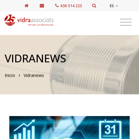
ES
636 514 223
VIDRANEWS
Inicio
Vidranews