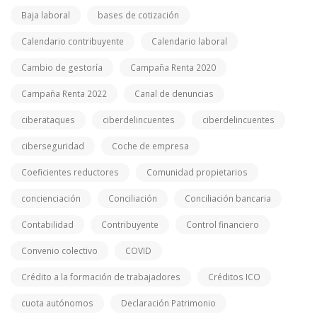
Baja laboral
bases de cotización
Calendario contribuyente
Calendario laboral
Cambio de gestoría
Campaña Renta 2020
Campaña Renta 2022
Canal de denuncias
ciberataques
ciberdelincuentes
ciberdelincuentes
ciberseguridad
Coche de empresa
Coeficientes reductores
Comunidad propietarios
concienciación
Conciliación
Conciliación bancaria
Contabilidad
Contribuyente
Control financiero
Convenio colectivo
COVID
Crédito a la formación de trabajadores
Créditos ICO
cuota autónomos
Declaración Patrimonio