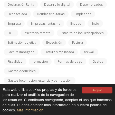
Declaración Renta
Desarrollo digital
Desempleados
Desescalada
Deudas tributarias
Empleados
Empresa
Empresas fantasma
Entidad
Envío
ERTE
escritorio remoto
Estatuto de los Trabajadores
Estimación objetiva
Expedición
Factura
Factura impagada
Factura simplificada
firewall
Fiscalidad
formación
Formas de pago
Gastos
Gastos deducibles
Gastos locomoción, estancia y pernotación
Esta web utiliza cookies propias y de terceros
Generalitat de Catalunya
Grupo profesional
Hacienda
Aceptar
para realizar el análisis de la navegación de
los usuarios. Si continuas navegando, aceptas el uso que hacemos
hoteles
Igualdad retributiva
Impuestos
de ellas. Puedes obtener más información en nuestra política de
Ingresos
Intereses de demora
IRPF
IVA
cookies.
Más información