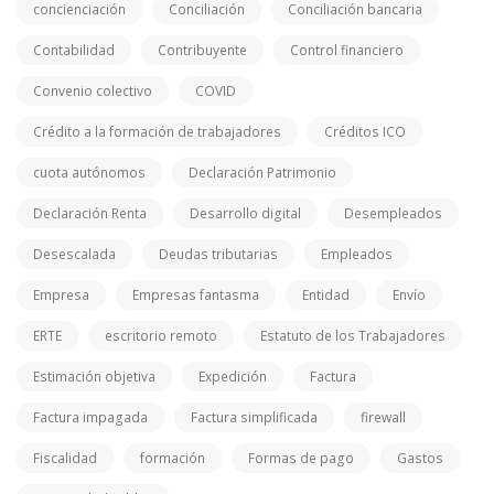
concienciación
Conciliación
Conciliación bancaria
Contabilidad
Contribuyente
Control financiero
Convenio colectivo
COVID
Crédito a la formación de trabajadores
Créditos ICO
cuota autónomos
Declaración Patrimonio
Declaración Renta
Desarrollo digital
Desempleados
Desescalada
Deudas tributarias
Empleados
Empresa
Empresas fantasma
Entidad
Envío
ERTE
escritorio remoto
Estatuto de los Trabajadores
Estimación objetiva
Expedición
Factura
Factura impagada
Factura simplificada
firewall
Fiscalidad
formación
Formas de pago
Gastos