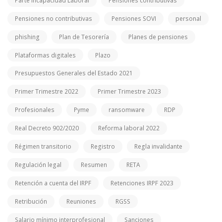
Parte Incapacidad Laboral
Pensiones contributivas
Pensiones no contributivas
Pensiones SOVI
personal
phishing
Plan de Tesorería
Planes de pensiones
Plataformas digitales
Plazo
Presupuestos Generales del Estado 2021
Primer Trimestre 2022
Primer Trimestre 2023
Profesionales
Pyme
ransomware
RDP
Real Decreto 902/2020
Reforma laboral 2022
Régimen transitorio
Registro
Regla invalidante
Regulación legal
Resumen
RETA
Retención a cuenta del IRPF
Retenciones IRPF 2023
Retribución
Reuniones
RGSS
Salario mínimo interprofesional
Sanciones