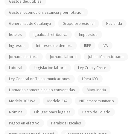
Gastos deducibles
Gastos locomoción, estancia y pernotación
Generalitat de Catalunya
Grupo profesional
Hacienda
hoteles
Igualdad retributiva
Impuestos
Ingresos
Intereses de demora
IRPF
IVA
Jornada electoral
Jornada laboral
Jubilación anticipada
Laboral
Legislación laboral
Ley Crea y Crece
Ley General de Telecomunicaciones
Línea ICO
Llamadas comerciales no consentidas
Maquinaria
Modelo 303 IVA
Modelo 347
NIF intracomunitario
Nómina
Obligaciones legales
Pacto de Toledo
Pagos en efectivo
Paraísos Fiscales