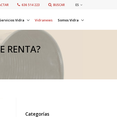
ES
ACTAR
636 514 223
BUSCAR
Servicios Vidra
Vidranews
Somos Vidra
E RENTA?
Categorías