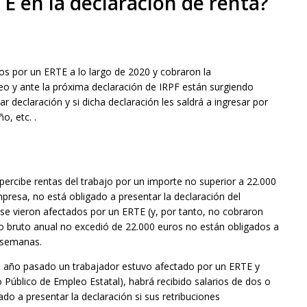
E en la declaración de renta?
s por un ERTE a lo largo de 2020 y cobraron la
o y ante la próxima declaración de IRPF están surgiendo
r declaración y si dicha declaración les saldrá a ingresar por
o, etc. .
 percibe rentas del trabajo por un importe no superior a 22.000
presa, no está obligado a presentar la declaración del
 se vieron afectados por un ERTE (y, por tanto, no cobraron
o bruto anual no excedió de 22.000 euros no están obligados a
s semanas.
l año pasado un trabajador estuvo afectado por un ERTE y
o Público de Empleo Estatal), habrá recibido salarios de dos o
do a presentar la declaración si sus retribuciones