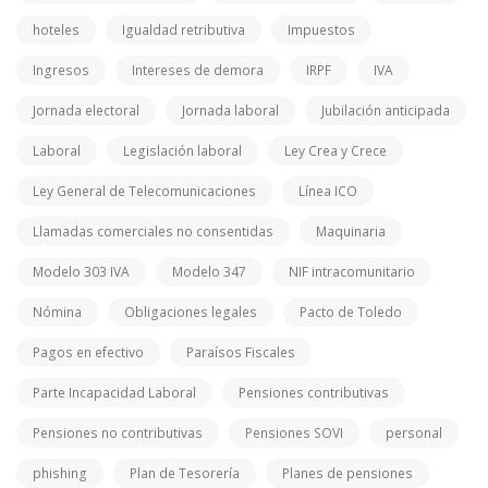
hoteles
Igualdad retributiva
Impuestos
Ingresos
Intereses de demora
IRPF
IVA
Jornada electoral
Jornada laboral
Jubilación anticipada
Laboral
Legislación laboral
Ley Crea y Crece
Ley General de Telecomunicaciones
Línea ICO
Llamadas comerciales no consentidas
Maquinaria
Modelo 303 IVA
Modelo 347
NIF intracomunitario
Nómina
Obligaciones legales
Pacto de Toledo
Pagos en efectivo
Paraísos Fiscales
Parte Incapacidad Laboral
Pensiones contributivas
Pensiones no contributivas
Pensiones SOVI
personal
phishing
Plan de Tesorería
Planes de pensiones