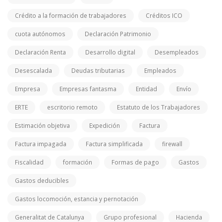
Crédito a la formación de trabajadores
Créditos ICO
cuota autónomos
Declaración Patrimonio
Declaración Renta
Desarrollo digital
Desempleados
Desescalada
Deudas tributarias
Empleados
Empresa
Empresas fantasma
Entidad
Envío
ERTE
escritorio remoto
Estatuto de los Trabajadores
Estimación objetiva
Expedición
Factura
Factura impagada
Factura simplificada
firewall
Fiscalidad
formación
Formas de pago
Gastos
Gastos deducibles
Gastos locomoción, estancia y pernotación
Generalitat de Catalunya
Grupo profesional
Hacienda