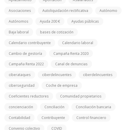
Asociaciones
Autoliquidación rectificativa
Autónomo
Autónomos
Ayuda 200 €
Ayudas públicas
Baja laboral
bases de cotización
Calendario contribuyente
Calendario laboral
Cambio de gestoría
Campaña Renta 2020
Campaña Renta 2022
Canal de denuncias
ciberataques
ciberdelincuentes
ciberdelincuentes
ciberseguridad
Coche de empresa
Coeficientes reductores
Comunidad propietarios
concienciación
Conciliación
Conciliación bancaria
Contabilidad
Contribuyente
Control financiero
Convenio colectivo
COVID